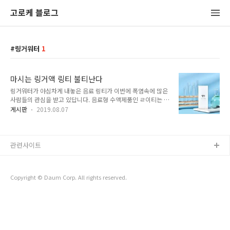
고로케 블로그
링거워터
1
마시는 링거액 링티 불티난다
링거워터가 야심차게 내놓은 음료 링티가 이번에 폭염속에 많은
사람들의 관심을 받고 있답니다. 음료형 수액제품인 ㄹ이티는 의
사 출신의 특전사 군의관 3명이 군인들에게 위급 상황이 발생했
게시판
2019.08.07
을 경우 처방해주던 것이 일반 음료로 만들어 내놓은 거라서 피
로회복과 숙취해소에 좋다고 합니다.
관련사이트
Copyright © Daum Corp. All rights reserved.