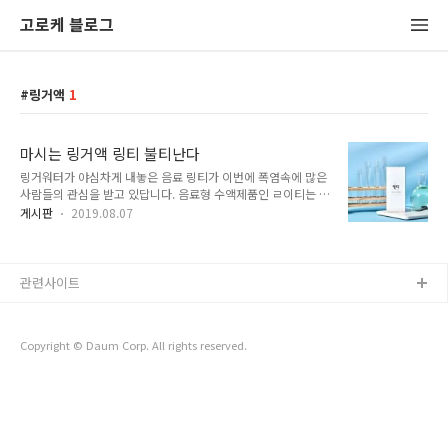
고로케 블로그
링거액
1
마시는 링거액 링티 불티난다
링거워터가 야심차게 내놓은 음료 링티가 이번에 폭염속에 많은
사람들의 관심을 받고 있답니다. 음료형 수액제품인 ㄹ이티는 의
사 출신의 특전사 군의관 3명이 군인들에게 위급 상황이 발생했
게시판
2019.08.07
을 경우 처방해주던 것이 일반 음료로 만들어 내놓은 거라서 피
로회복과 숙취해소에 좋다고 합니다.
관련사이트
Copyright © Daum Corp. All rights reserved.